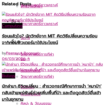
Related
Posts
วิทยาศาสตร์ดาวเคราะห์
จักรวาลวิทยา
อื่น ๆ
วิทยาศาสตร์ดาวเคราะห์
Computing
ร้อนแล้วไง? นักวิทย์จาก MIT คิดวิธีเปลี่ยนความร้อน
Sci-fi
อื่น ๆ
จากคอมพิวเตอร์มาใช้ประโยชน์
by
Peeravut Boonsat
วิทยาศาสตร์การกีฬา
04/03/2026
Sci-fi
คณิตศาสตร์
Biology
วิทยาศาสตร์การกีฬา
นักล่ามา ชีวิตเปลี่ยน : สำรวจกรณีศึกษาการนำ ‘หมาป่า’
จิตวิทยา
กลับเข้าแพร่พันธุ์ช่วยเพิ่มพื้นที่ป่า และดึงดูดสัตว์อื่นเข้า
คณิตศาสตร์
มาในอุทยาน
ศิลปะ & วัฒนธรรม