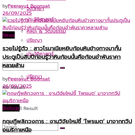
by
Peeravut Boonsat
จิตวิทยา
26/09/2025
ประวัติศาสตร์
ศิลปะ & วัฒนธรรม
News
ปรัชญา
รวยไม่รู้ตัว : สาวโรมาเนียหยิบก้อนหินข้างทางมากั้น
ประวัติศาสตร์
ประตูเป็นสิบปีก่อนรู้ว่าหินก้อนนั้นคือก้อนอำพันราคา
หลายล้าน
ปรัชญา
by
Peeravut Boonsat
26/09/2025
No Result
Biology
View All Result
ทฤษฎีพลิกวงการ : งานวิจัยใหม่ชี้ ‘ไพรเมต’ มาจากทวีป
อเมริกาเหนือ