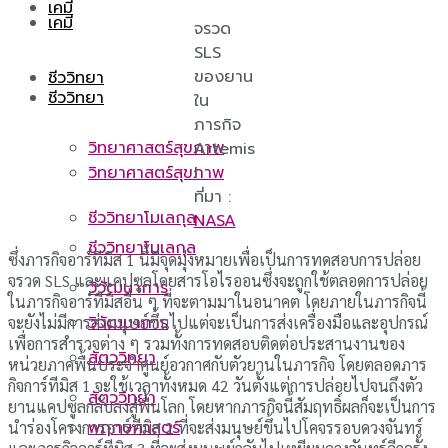
เคมี
เคมี
จรวด
SLS
ของยาน
ชีววิทยา
ชีววิทยา
ใน
ภารกิจ
วิทยาศาสตร์สุขภาพ
Artemis
I
วิทยาศาสตร์สุขภาพ
ที่มา :
ชีววิทยาโมเลกุล
NASA
ชีววิทยาโมเลกุล
ซึ่งภารกิจอาร์ทีมิส 1 นี้มีจุดมุ่งหมายเพื่อเป็นการทดสอบการปล่อย
จรวด SLS และแคปซูลโดยสารโอไรออนซึ่งจะถูกใช้ตลอดการปล่อย
วิวัฒนาการ
ในภารกิจอาร์ทีมิสอื่น ๆ ที่จะตามมาในอนาคต โดยภายในภารกิจนี้
วิวัฒนาการ
จะยังไม่มีการส่งมนุษย์ขึ้นไปแต่จะเป็นการส่งเครื่องมือและอุปกรณ์
เพื่อการสำรวจต่าง ๆ รวมทั้งการทดสอบติดต่อประสานงานของ
สัตววิทยา
หน่วยภาคพื้นประจำศูนย์อวกาศกับตัวยานในภารกิจ โดยตลอดภาร
กิจการ์ทีมิส 1 จะใช้เวลาทั้งหมด 42 วันตั้งแต่การปล่อยไปจนถึงตัว
สัตววิทยา
ยานแคปซูลกลับลงสู่พื้นโลก โดยหากภารกิจนี้สัมฤทธิ์ผลก็จะเป็นการ
พฤกษศาสตร์
นำร่องโครงการอาร์ทีมิส 2 ที่จะส่งมนุษย์ขึ้นไปโคจรรอบดวงจันทร์