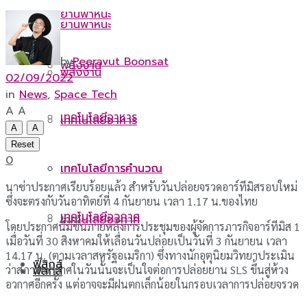
ยานพาหนะ
ยานพาหนะ
by
Peeravut Boonsat
พลังงาน
พลังงาน
02/09/2022
in
News
,
Space Tech
A
A
เทคโนโลยีอาหาร
เทคโนโลยีอาหาร
A
A
Reset
0
เทคโนโลยีการคำนวณ
เทคโนโลยีการคำนวณ
นาซ่าประกาศเรียบร้อยแล้ว สำหรับวันปล่อยจรวดอาร์ทีมิสรอบใหม่
ซึ่งจะตรงกับวันอาทิตย์ที่ 4 กันยายน เวลา 1.17 น.ของไทย
เทคโนโลยีอวกาศ
เทคโนโลยีอวกาศ
โดยประกาศนี้มีขึ้นภายหลังการประชุมของผู้จัดการภารกิจอาร์ทีมิส 1
เมื่อวันที่ 30 สิงหาคมให้เลื่อนวันปล่อยเป็นวันที่ 3 กันยายน เวลา
14.17 น. (ตามเวลาสหรัฐอเมริกา) ซึ่งทางนักอุตุนิยมวิทยาประเมิน
ฟิสิกส์
ว่าสภาพอากาศในวันนั้นจะเป็นใจต่อการปล่อยยาน SLS ขึ้นสู่ห้วง
ฟิสิกส์
อวกาศอีกครั้ง แต่อาจจะมีฝนตกเล็กน้อยในกรอบเวลาการปล่อยจรวด