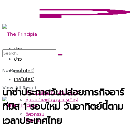
ข่าว
ข่าว
No Result
เทคโนโลยี
เทคโนโลยี
View All Result
นาซ่าประกาศวันปล่อยภารกิจอาร์
หุ่นยนต์และปัญญาประดิษฐ์
หุ่นยนต์และปัญญาประดิษฐ์
ทีมิส 1 รอบใหม่ วันอาทิตย์นี้ตาม
วิศวกรรม
เวลาประเทศไทย
วิศวกรรม