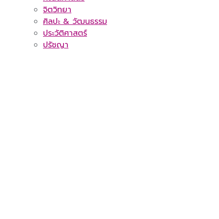
จิตวิทยา
ศิลปะ & วัฒนธรรม
ประวัติศาสตร์
ปรัชญา