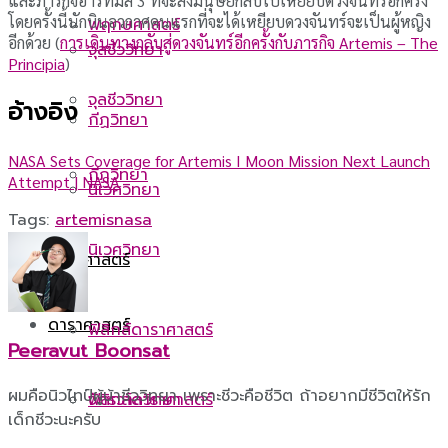
และภารกิจอาร์ทีมิส 3 ที่จะส่งมนุษย์กลับไปเหยียบดวงจันทร์อีกครั้ง
โดยครั้งนี้นักบินอวกาศคนแรกที่จะได้เหยียบดวงจันทร์จะเป็นผู้หญิง
พฤกษศาสตร์
อีกด้วย (
การเดินทางกลับสู่ดวงจันทร์อีกครั้งกับภารกิจ Artemis – The
จุลชีววิทยา
Principia
)
จุลชีววิทยา
อ้างอิง
กีฏวิทยา
NASA Sets Coverage for Artemis I Moon Mission Next Launch
กีฏวิทยา
Attempt | NASA
นิเวศวิทยา
Tags:
artemis
nasa
นิเวศวิทยา
ดาราศาสตร์
ดาราศาสตร์
ฟิสิกส์ดาราศาสตร์
Peeravut Boonsat
ผมคือนิวไทป์ผู้บ้าชีววิทยา เพราะชีวะคือชีวิต ถ้าอยากมีชีวิตให้รัก
ฟิสิกส์ดาราศาสตร์
จักรวาลวิทยา
เด็กชีวะนะครับ