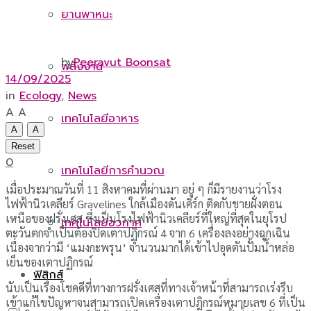
ยานพาหนะ
by
Peeravut Boonsat
พลังงาน
14/09/2025
in
Ecology
,
News
A
A
เทคโนโลยีอาหาร
A
A
Reset
0
เทคโนโลยีการคำนวณ
เมื่อประมาณวันที่ 11 สิงหาคมที่ผ่านมา อยู่ ๆ ก็มีรายงานว่าโรง
ไฟฟ้านิวเคลียร์ Gravelines ใกล้เมืองดันเคิร์ก ติดกับชายฝั่งตอน
เหนือของฝรั่งเศส ซึ่งเป็นโรงไฟฟ้านิวเคลียร์ที่ใหญ่ที่สุดในยุโรป
เทคโนโลยีอวกาศ
ตะวันตกจำเป็นต้องปิดเตาปฏิกรณ์ 4 จาก 6 เครื่องลงอย่างฉุกเฉิน
เนื่องจากว่ามี ‘แมงกะพรุน’ จำนวนมากได้เข้าไปอุดตันปั้มน้ำหล่อ
เย็นของเตาปฏิกรณ์
ฟิสิกส์
นับเป็นเรื่องโชคดีที่ทางการฝรั่งเศสที่ทางเจ้าหน้าที่สามารถเร่งรีบ
เข้าแก้ไขปัญหาจนสามารถเปิดเครื่องเตาปฎิกรณ์หมายเลข 6 ที่เป็น