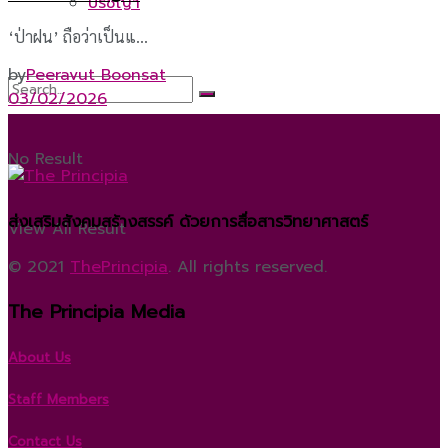
ปรัชญา
‘ป่าฝน’ ถือว่าเป็นแ...
by
Peeravut Boonsat
03/02/2026
No Result
ส่งเสริมสังคมสร้างสรรค์ ด้วยการสื่อสารวิทยาศาสตร์
View All Result
© 2021
ThePrincipia
. All rights reserved.
The Principia Media
About Us
Staff Members
Contact Us