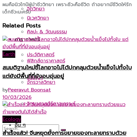
ผมคือนิวไทป์ผู้บ้าชีววิทยา เพราะชีวะคือชีวิต ถ้าอยากมีชีวิตให้รัก
จิตวิทยา
เด็กชีวะนะครับ
นิเวศวิทยา
Related
Posts
ศิลปะ & วัฒนธรรม
ดาราศาสตร์
Earth
ประวัติศาสตร์
ฟิสิกส์ดาราศาสตร์
สมมติฐานใหม่ชี้โลกอาจไม่ได้ปกคลุมด้วยน้ำแข็งไปทั้งใบ
แต่ยังมีพื้นที่ที่ยังอบอุ่นอยู่
ปรัชญา
จักรวาลวิทยา
by
Peeravut Boonsat
10/03/2026
วิทยาศาสตร์ดาวเคราะห์
Ecology
อื่น ๆ
สำเร็จแล้ว! จีนหยุดยั้งการขยายของทะลายทราบด้วย