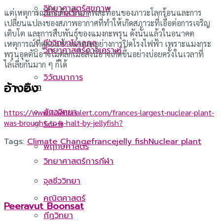
วิทยาศาสตร์สุขภาพ
แต่เหตุการณ์นี้ก็กลับเป็นภาพสะท้อนของภาวะโลกร้อนและการ
จักรวาลวิทยา
เปลี่ยนแปลงของสภาพอากาศที่ทำให้เกิดสภาวะที่เอื้อต่อการเจริญ
เติบโต และการสืบพันธุ์ของแมงกะพรุน ดังนั้นแล้วในอนาคต
ชีววิทยาโมเลกุล
เหตุการณ์ที่ดูค่อนข้างน่าตลกอย่างการปิดโรงไฟฟ้า เพราะแมงกระ
วิทยาศาสตร์ดาวเคราะห์
พรุนอุดตันอาจไม่ตลกเมื่อสิ่งนี้อาจเกิดขึ้นอย่างบ่อยครั้งในเวลาที่
ไล่เลี่ยกันมาก ๆ ก็ได้
วิวัฒนาการ
อ้างอิง
อื่น ๆ
สัตววิทยา
https://www.sciencealert.com/frances-largest-nuclear-plant-
was-brought-to-a-halt-by-jellyfish?
Sci-fi
Tags:
Climate Change
france
jelly fish
Nuclear plant
พฤกษศาสตร์
วิทยาศาสตร์การกีฬา
จุลชีววิทยา
คณิตศาสตร์
Peeravut Boonsat
กีฏวิทยา