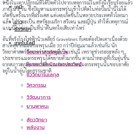
หนึ่งในเตาปฏิกรณ์ที่ได้ปิดตัวไปจากเหตุการณ์ในครั้งนี้เรียบร้อยแล้ว
เคมี
ภายใน 2 วัน ซึ่งปัญหาแมงกระพรุ่นเข้าไปติดในท่อปั๊มน้ำนี้ไม่ได้
เกิดขึ้นครั้งแรกที่ฝรั่งเศส แต่เคยเกิดขึ้นในหลายประเทศทั่วโลกมา
แล้ว ไม่ว่าจะเป็น สหรัฐอเมริกา สวีเดน และญี่ปุ่น ทำให้เหตุการณ์
ข่าว
แบบนี้ไม่ค่อยเป็นที่น่าตื่นตกใจเสียเท่าไหร่
ชีววิทยา
อันที่จริงโรงไฟฟ้านิวเคลียร์ Gravelines ก็เคยต้องปิดเตาเนื่องด้วย
เทคโนโลยี
สาเหตุจากแมงกระพรุนเมื่อ 30 กว่าปีก่อนมาแล้วเช่นกัน นัก
วิทยาศาสตร์จึงคาดว่าสาเหตุที่เป็นเช่นนี้ เพราะช่วงระยะหลัง ๆ
วิทยาศาสตร์สุขภาพ
ประชากรแมงกระพรุนได้ขยายตัวมากขึ้น ตามน้ำทะเลที่เริ่มอุ่นขึ้น
หุ่นยนต์และปัญญาประดิษฐ์
จากสภาวะภูมิอากศเปลี่ยนแปลง เพราะแมงกระพรุนนั้นชอบอาศัย
อยู่ในน้ำอุ่นโดยธรรมชาติ
ชีววิทยาโมเลกุล
วิศวกรรม
วิวัฒนาการ
ยานพาหนะ
สัตววิทยา
พลังงาน