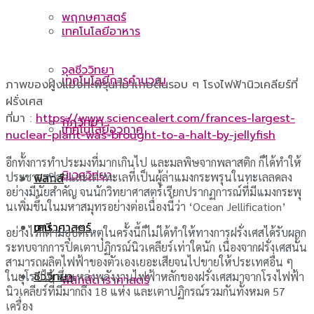
พฤกษศาสตร์
เทคโนโลยีอาหาร
จุลชีววิทยา
เทคโนโลยีการคำนวณ
ภาพของฝูงแมงกะพรุนที่มาเกยตื้นรอบ ๆ โรงไฟฟ้านิวเคลียร์ที่
ฝรั่งเศส
ที่มา :
https://www.sciencealert.com/frances-largest-
กีฏวิทยา
เทคโนโลยีอวกาศ
nuclear-plant-was-brought-to-a-halt-by-jellyfish
อีกทั้งการทำประมงที่มากเกินไป และมลพิษจากพลาสติก ก็ได้ทำให้
นิเวศวิทยา
ประชากรปลาและเต่าทะเลที่เป็นผู้ล่าแมงกระพรุนในทะเลลดลง
ฟิสิกส์
อย่างมีนัยสำคัญ จนนักวิทยาศาสตร์เรียกปรากฏการณ์ที่มีแมงกระพุ
นเพิ่มขึ้นในมหาสมุทรอย่างต่อเนื่องนี้ว่า ‘Ocean Jellification’
ดาราศาสตร์
เคมี
อย่างไรก็ตามอุบัติเหตุในครั้งนี้ก็ไม่ได้ทำให้ทางการฝรั่งเศสได้รับผลก
ระทบจากการปิดเตาปฏิกรณ์นิวเคลียร์เท่าใดนัก เนื่องจากฝรั่งเศสนั้น
สามารถผลิตไฟฟ้าของตัวเองเยอะเสียจนไปขายให้ประเทศอื่น ๆ
ชีววิทยา
ในยุโรปได้ ซึ่งแหล่งพลังงานไฟฟ้าหลักของฝรั่งเศสมาจากโรงไฟฟ้า
ฟิสิกส์ดาราศาสตร์
นิวเคลียร์ที่มีมากถึง 18 แห่ง และเตาปฏิกรณ์รวมกันทั้งหมด 57
เครื่อง