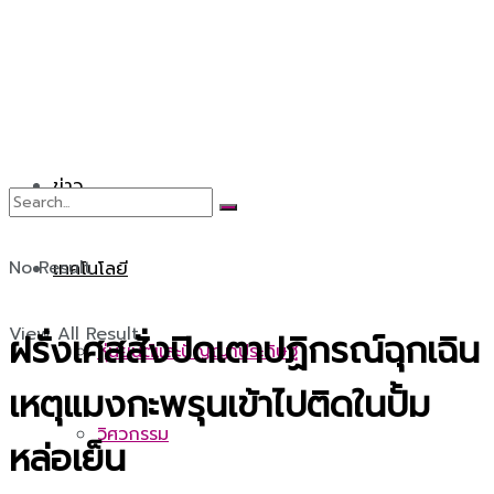
ข่าว
No Result
เทคโนโลยี
View All Result
ฝรั่งเศสสั่งปิดเตาปฏิกรณ์ฉุกเฉิน
หุ่นยนต์และปัญญาประดิษฐ์
เหตุแมงกะพรุนเข้าไปติดในปั้ม
วิศวกรรม
หล่อเย็น