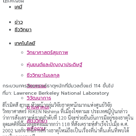
ไทเทเนียม
เคมี
ข่าว
ชีววิทยา
เทคโนโลยี
วิทยาศาสตร์สุขภาพ
หุ่นยนต์และปัญญาประดิษฐ์
ชีววิทยาโมเลกุล
กระบวนการสังเคราะห์ธาตุหนักที่มีมวลตั้งแต่ 114 ขึ้นไป
วิศวกรรม
ที่มา: Lawrence Berkeley National Laboratory
วิวัฒนาการ
ฮิโรมิตสึ ฮาบะ หัวหน้ากลุ่มวิจัยธาตุหนักมากแห่งศูนย์วิจัย
ยานพาหนะ
วิทยาศาสตร์ RIKEN Nishima ที่เมืองไซตามะ ประเทศญี่ปุ่นกล่าว
ว่าการสังเคราะห์ธาตุลำดับที่ 120 นี่จะช่วยยืนยันการมีอยู่ของธาตุใน
สัตววิทยา
อุดมคติที่มีมวลอะตอมมากกว่า 118 ที่สังเคราะห์สำเร็จไปเมื่อ ค.ศ.
พลังงาน
2002 นอกจากนี้การสร้างธาตุใหม่ถือเป็นเรื่องที่น่าตื่นเต้นที่พบได้