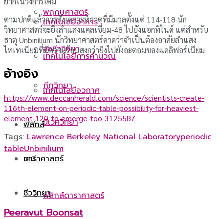
ยากในวงการเคมี
พฤกษศาสตร์
ตามปกติแล้วการสังเคราะห์ธาตุที่มีมวลตั้งแต่ 114-118 นัก
เทคโนโลยีอาหาร
วิทยาศาสตร์จะยิงลำแสงแคลเซียม-48 ไปยังแอกทิไนด์ แต่สำหรับ
ธาตุ Unbinilium นักวิทยาศาสตร์คาดว่าจำเป็นต้องอาศัยลำแสง
จุลชีววิทยา
ไทเทเนียมที่มีความร้อนสูงกว่ายิงไปยังอะตอมของแคลิฟอร์เนียม
เทคโนโลยีการคำนวณ
อ้างอิง
กีฏวิทยา
เทคโนโลยีอวกาศ
https://www.deccanherald.com/science/scientists-create-
116th-element-on-periodic-table-possibility-for-heaviest-
element-120-to-emerge-too-3125587
นิเวศวิทยา
ฟิสิกส์
Tags:
Lawrence Berkeley National Laboratory
periodic
table
Unbinilium
ดาราศาสตร์
เคมี
ชีววิทยา
ฟิสิกส์ดาราศาสตร์
Peeravut Boonsat