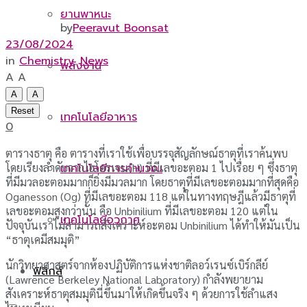
ยานพาหนะ
by
Peeravut Boonsat
23/08/2024
in
Chemistry
,
News
พลังงาน
A
A
A
A
Reset
เทคโนโลยีอาหาร
0
ตารางธาตุ คือ ตารางที่เราใช้เพื่อบรรจุสัญลักษณ์ธาตุที่เราค้นพบ
โดยเรียงลำดับจากไฮโดรเจน(H) ที่มีเลขอะตอม 1 ไปเรื่อย ๆ ซึ่งธาตุ
เทคโนโลยีการคำนวณ
ที่มีมวลอะตอมมากก็ยิ่งมีมวลมาก โดยธาตุที่มีเลขอะตอมมากที่สุดคือ
Oganesson (Og) ที่มีเลขอะตอม 118 แต่ในทางทฤษฎีแล้วมีธาตุที่
เลขอะตอมสูงกว่านั้น คือ Unbinilium ที่มีเลขอะตอม 120 แต่ใน
เทคโนโลยีอวกาศ
ปัจจุบันเราไม่สามารถสังเคราะห์อะตอม Unbinilium ได้ทำให้มันเป็น
“ธาตุเคมีสมมุติ”
นักวิทยาศาสตร์จากห้องปฏิบัติการแห่งชาติลอว์เรนซ์เบิร์กลีย์
ฟิสิกส์
(Lawrence Berkeley National Laboratory) กำลังพยายาม
สังเคราะห์ธาตุสมมุตินี่ขึ้นมาให้เกิดขึ้นจริง ๆ ด้วยการใช้ลำแสง