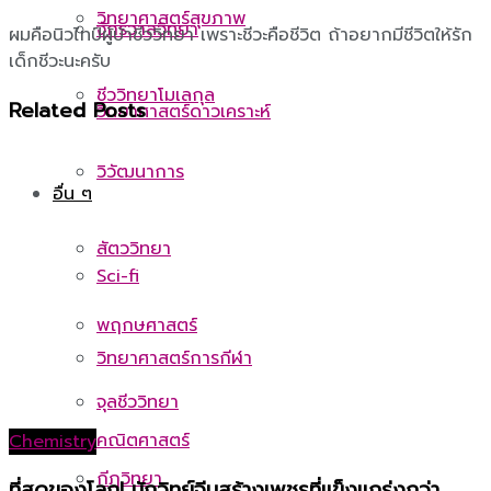
วิทยาศาสตร์สุขภาพ
จักรวาลวิทยา
ผมคือนิวไทป์ผู้บ้าชีววิทยา เพราะชีวะคือชีวิต ถ้าอยากมีชีวิตให้รัก
เด็กชีวะนะครับ
ชีววิทยาโมเลกุล
Related
Posts
วิทยาศาสตร์ดาวเคราะห์
วิวัฒนาการ
อื่น ๆ
สัตววิทยา
Sci-fi
พฤกษศาสตร์
วิทยาศาสตร์การกีฬา
จุลชีววิทยา
คณิตศาสตร์
Chemistry
กีฏวิทยา
ที่สุดของโลก! นักวิทย์จีนสร้างเพชรที่แข็งแกร่งกว่า