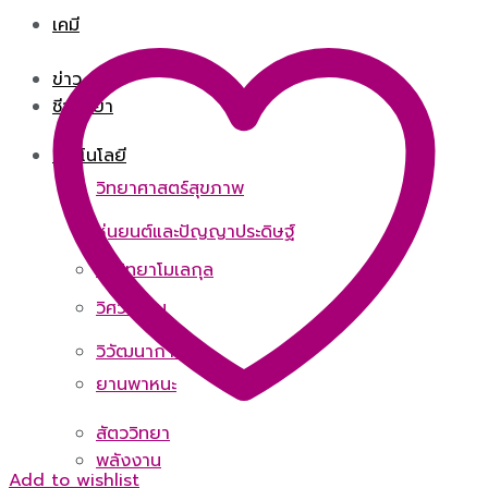
ภาพ
เคมี
สุด
ยอด
ข่าว
มรดก
ชีววิทยา
ทาง
ความ
เทคโนโลยี
คิด
วิทยาศาสตร์สุขภาพ
ของ
ไอน์ส
หุ่นยนต์และปัญญาประดิษฐ์
ไตน์
ชีววิทยาโมเลกุล
ชิ้น
วิศวกรรม
วิวัฒนาการ
ยานพาหนะ
สัตววิทยา
พลังงาน
Add to wishlist