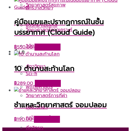
วิทยาศาสตร์สุขภาพ
จักรวาลวิทยา
คู่มือเมฆและปรากฏการณ์ในชั้น
ชีววิทยาโมเลกุล
วิทยาศาสตร์ดาวเคราะห์
บรรยากาศ (Cloud Guide)
วิวัฒนาการ
฿
550.00
หยิบใส่ตะกร้า
อื่น ๆ
สัตววิทยา
10 ตำนานสะท้านโลก
Sci-fi
฿
289.00
หยิบใส่ตะกร้า
พฤกษศาสตร์
วิทยาศาสตร์การกีฬา
ชำแหละวิทยาศาสตร์ จอมปลอม
จุลชีววิทยา
คณิตศาสตร์
฿
190.00
หยิบใส่ตะกร้า
กีฏวิทยา