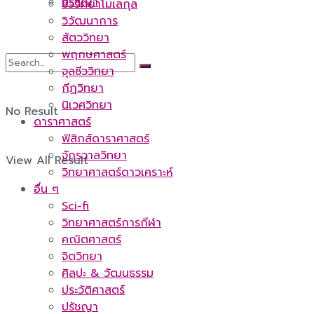
ปรัชญา
ชีววิทยาโมเลกุล
วิวัฒนาการ
สัตววิทยา
พฤกษศาสตร์
จุลชีววิทยา
กีฏวิทยา
นิเวศวิทยา
No Result
ดาราศาสตร์
ฟิสิกส์ดาราศาสตร์
จักรวาลวิทยา
View All Result
วิทยาศาสตร์ดาวเคราะห์
อื่น ๆ
Sci-fi
วิทยาศาสตร์การกีฬา
คณิตศาสตร์
จิตวิทยา
ศิลปะ & วัฒนธรรม
ประวัติศาสตร์
ปรัชญา