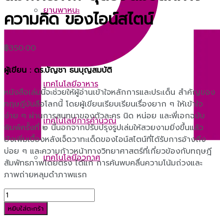
ยานพาหนะ
ความคิด ของไอน์สไตน์
พลังงาน
฿
350.00
ผู้เขียน : ดร.บัญชา ธนบุญสมบัติ
เทคโนโลยีอาหาร
หนังสือเล่มนี้จะช่วยให้ผู้อ่านเข้าใจหลักการและประเด็น สำคัญของ
ทฤษฎีบันลือโลกนี้ โดยผู้เขียนเรียบเรียนเรื่องยาก ๆ ให้เข้าใจ
ง่าย ๆ ผ่านการสนทนาของตัวละคร นิด หน่อย และพี่เอกฉบับ
เทคโนโลยีการคำนวณ
พิมพ์ครั้งที่ ๒ นี้นอกจากปรับปรุงรูปเล่มให้สวยงามยิ่งขึ้นแล้ว
ยังเพิ่มเบื้องหลังเจ็ดวาทะเด็ดของไอน์สไตน์ที่ได้รับการอ้างถึง
บ่อย ๆ และความก้าวหน้าทางวิทยาศาสตร์ที่เกี่ยวข้องกับทฤษฎี
เทคโนโลยีอวกาศ
สัมพัทธภาพโดยตรง ได้แก่ การค้นพบคลื่นความโน้มถ่วงและ
ภาพถ่ายหลุมดำภาพแรก
จำนวน
ฟิสิกส์
สัม
หยิบใส่ตะกร้า
พัทธ