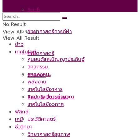
Sci-fi
No Result
No Result
วิทยาศาสตร์การกีฬา
View All Result
View All Result
ข่าว
เทคโนโลยี
คณิตศาสตร์
หุ่นยนต์และปัญญาประดิษฐ์
วิศวกรรม
ยานพาหนะ
จิตวิทยา
พลังงาน
เทคโนโลยีอาหาร
เทคโนโลยีการคำนวณ
ศิลปะ & วัฒนธรรม
เทคโนโลยีอวกาศ
ฟิสิกส์
ประวัติศาสตร์
เคมี
ชีววิทยา
วิทยาศาสตร์สุขภาพ