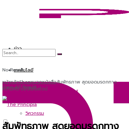
ข่าว
No Result
เทคโนโลยี
หน้าหลัก
Shop
หมวดหนังสือ
สัมพัทธภาพ สุดยอดมรดกทาง
View All Result
ความคิด ของไอน์สไตน์
หุ่นยนต์และปัญญาประดิษฐ์
วิศวกรรม
สัมพัทธภาพ สุดยอดมรดกทาง