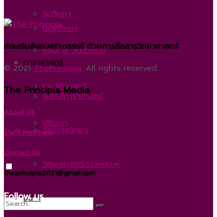
จิตวิทยา
นิเวศวิทยา
ส่งเสริมสังคมสร้างสรรค์ ด้วยการสื่อสารวิทยาศาสตร์
ศิลปะ & วัฒนธรรม
ดาราศาสตร์
© 2021
ThePrincipia
. All rights reserved.
ประวัติศาสตร์
The Principia Media
ฟิสิกส์ดาราศาสตร์
About Us
ปรัชญา
จักรวาลวิทยา
Staff Members
Contact Us
วิทยาศาสตร์ดาวเคราะห์
theprincipia2021@gmail.com
Follow us
อื่น ๆ