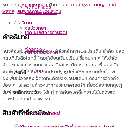
หมวดหมู่:
หมวดหนังสือ
ป้ายกำกับ:
ดร.บัญชา ธนบุญสมบัติ
,
พฤกษศาสตร์
ฟิสิกส์
,
สัมพัทธภาพ
,
ไอน์สไตน์
เทคโนโลยีอาหาร
คำอธิบาย
จุลชีววิทยา
เทคโนโลยีการคำนวณ
คำอธิบาย
กีฏวิทยา
หนังสือเล่มนี้จะช่วยให้ผู้อ่านเข้าใจหลักการและประเด็น สำคัญของ
เทคโนโลยีอวกาศ
ทฤษฎีบันลือโลกนี้ โดยผู้เขียนเรียบเรียนเรื่องยาก ๆ ให้เข้าใจ
ง่าย ๆ ผ่านการสนทนาของตัวละคร นิด หน่อย และพี่เอกฉบับ
นิเวศวิทยา
พิมพ์ครั้งที่ ๒ นี้นอกจากปรับปรุงรูปเล่มให้สวยงามยิ่งขึ้นแล้ว
ฟิสิกส์
ยังเพิ่มเบื้องหลังเจ็ดวาทะเด็ดของไอน์สไตน์ที่ได้รับการอ้างถึง
บ่อย ๆ และความก้าวหน้าทางวิทยาศาสตร์ที่เกี่ยวข้องกับทฤษฎี
ดาราศาสตร์
เคมี
สัมพัทธภาพโดยตรง ได้แก่ การค้นพบคลื่นความโน้มถ่วงและ
ภาพถ่ายหลุมดำภาพแรก
สินค้าที่เกี่ยวข้อง
ชีววิทยา
ฟิสิกส์ดาราศาสตร์