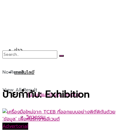
ข่าว
No Result
เทคโนโลยี
View All Result
ป้ายกำกับ:
Exhibition
หุ่นยนต์และปัญญาประดิษฐ์
วิศวกรรม
Advertorial