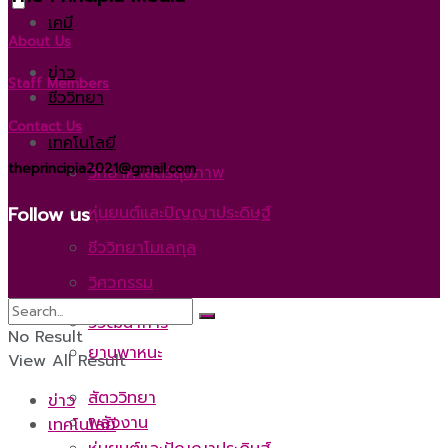
เคมี
About Us
ข่าว
Staff Members
ชีววิทยา
Contact Us
เทคโนโลยี
theprincipia2021@gmail.com
วิทยาศาสตร์สุขภาพ
Follow us
หุ่นยนต์และปัญญาประดิษฐ์
ชีววิทยาโมเลกุล
วิศวกรรม
วิวัฒนาการ
No Result
ยานพาหนะ
View All Result
สัตววิทยา
ข่าว
พลังงาน
เทคโนโลยี