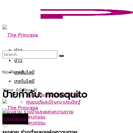
ข่าว
ข่าว
No Result
เทคโนโลยี
เทคโนโลยี
View All Result
ป้ายกำกับ:
mosquito
หุ่นยนต์และปัญญาประดิษฐ์
หุ่นยนต์และปัญญาประดิษฐ์
วิศวกรรม
Diseases
วิศวกรรม
ยุงลาย ร่างจำแลงแห่งความตาย