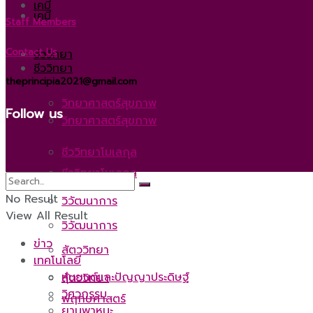
เคมี
เคมี
Staff Members
Contact Us
ชีววิทยา
ชีววิทยา
theprincipia2021@gmail.com
วิทยาศาสตร์สุขภาพ
Follow us
วิทยาศาสตร์สุขภาพ
ชีววิทยาโมเลกุล
ชีววิทยาโมเลกุล
No Result
วิวัฒนาการ
View All Result
วิวัฒนาการ
ข่าว
สัตววิทยา
เทคโนโลยี
หุ่นยนต์และปัญญาประดิษฐ์
สัตววิทยา
วิศวกรรม
พฤกษศาสตร์
ยานพาหนะ