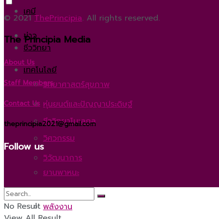
เคมี
© 2021
ThePrincipia
. All rights reserved.
ข่าว
The Principia Media
ชีววิทยา
About Us
เทคโนโลยี
Staff Members
วิทยาศาสตร์สุขภาพ
หุ่นยนต์และปัญญาประดิษฐ์
Contact Us
ชีววิทยาโมเลกุล
theprincipia2021@gmail.com
วิศวกรรม
Follow us
วิวัฒนาการ
ยานพาหนะ
สัตววิทยา
No Result
พลังงาน
View All Result