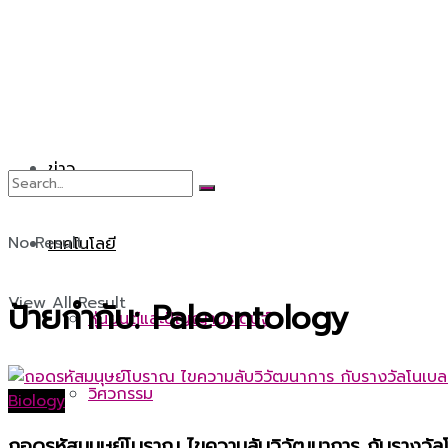
ข่าว
No Result
เทคโนโลยี
View All Result
ป้ายกำกับ:
Paleontology
หุ่นยนต์และปัญญาประดิษฐ์
วิศวกรรม
Biology
ถอดรหัสมนุษย์โบราณ ไขความลับวิวัฒนาการ กับรางวัล