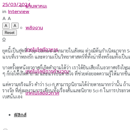
25/03/2024
ยานพาหนะ
in
Interview
A
A
A
A
พลังงาน
Reset
0
เทคโนโลยีอาหาร
ยุคนี้เป็นยุคที่ Pop Culture มากมายในสังคม ต่างมีต้นกำเนิดมาจาก
แบบที่เราหลงรัก และความเป็นวิทยาศาสตร์ที่ทั้งน่าทึ่งพร้อมทั้งเป
บางครั้งดูหนังอวกาศก็เกิดคำถามได้ว่า เราได้ยินเสียงในอวกาศจริงไหม 
เทคโนโลยีการคำนวณ
ๆ ก็ก่อให้เกิดคำถาม และแรงบันดาลใจ ที่ช่วยต่อยอดความรู้ให้มากขึ้น
แต่ความจริงแล้ว คำว่า Sci-fi สามารถนิยามได้ง่ายดายมากกว่านั้น ถ้าเก
รางวัล ที่ส่งผลงานการเขียนทั้งเรื่องสั้นและนิยาย Sci-fi ในการประกว
เทคโนโลยีอวกาศ
เบสนั่นเอง
ฟิสิกส์