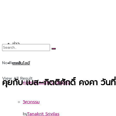
ข่าว
No Result
เทคโนโลยี
View All Result
คุยกับ เบส–กิตติศักดิ์ คงคา วัน
หุ่นยนต์และปัญญาประดิษฐ์
วิศวกรรม
by
Tanakrit Srivilas