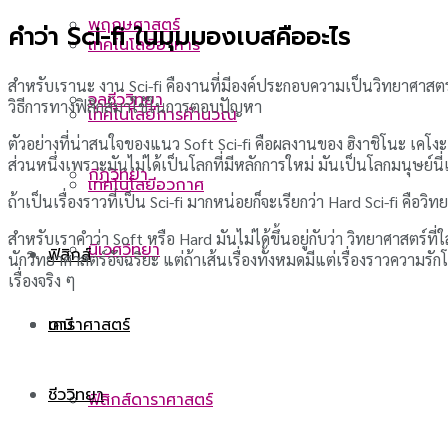
พฤกษศาสตร์
คำว่า Sci-fi ในมุมมองเบสคืออะไร
เทคโนโลยีอาหาร
สำหรับเรานะ งาน Sci-fi คืองานที่มีองค์ประกอบความเป็นวิทยาศาสตร์ส่
จุลชีววิทยา
วิธีการทางฟิสิกส์มาใช้ในการตอบปัญหา
เทคโนโลยีการคำนวณ
ตัวอย่างที่น่าสนใจของแนว Soft Sci-fi คือผลงานของ ฮิงาชิโนะ เคโงะ
ส่วนหนึ่งเพราะมันไม่ได้เป็นโลกที่มีหลักการใหม่ มันเป็นโลกมนุษย์นี่
กีฏวิทยา
เทคโนโลยีอวกาศ
ถ้าเป็นเรื่องราวที่เป็น Sci-fi มากหน่อยก็จะเรียกว่า Hard Sci-fi คือวิ
สำหรับเราคำว่า Soft หรือ Hard มันไม่ได้ขึ้นอยู่กับว่า วิทยาศาสตร์
นิเวศวิทยา
ฟิสิกส์
นักวิทยาศาสตร์อัจฉริยะ แต่ถ้าเส้นเรื่องทั้งหมดมีแต่เรื่องราวความร
เรื่องจริง ๆ
ดาราศาสตร์
เคมี
ชีววิทยา
ฟิสิกส์ดาราศาสตร์